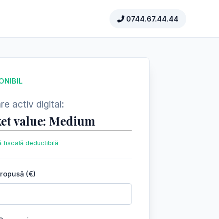
0744.67.44.44
ONIBIL
e activ digital:
et value: Medium
 fiscală deductibilă
propusă (€)