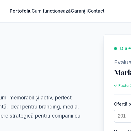
Portofoliu
Cum funcționează
Garanții
Contact
DISP
Evaluar
Mark
Factură
um, memorabil și activ, perfect
Ofertă 
antă, ideal pentru branding, media,
legere strategică pentru companii cu