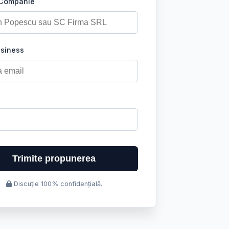
 Companie
usiness
Trimite propunerea
Discuție 100% confidențială.