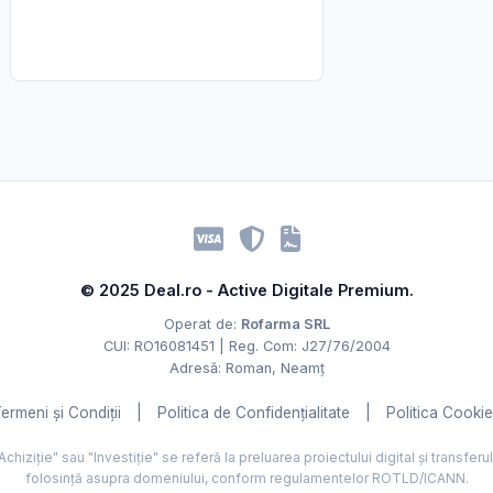
© 2025 Deal.ro - Active Digitale Premium.
Operat de:
Rofarma SRL
CUI: RO16081451 | Reg. Com: J27/76/2004
Adresă: Roman, Neamț
ermeni și Condiții
|
Politica de Confidențialitate
|
Politica Cooki
hiziție" sau "Investiție" se referă la preluarea proiectului digital și transferu
folosință asupra domeniului, conform regulamentelor ROTLD/ICANN.