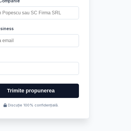
 Companie
usiness
Trimite propunerea
Discuție 100% confidențială.