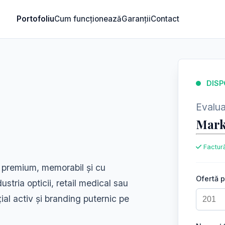
Portofoliu
Cum funcționează
Garanții
Contact
DISP
Evaluar
Mark
Factură
 premium, memorabil și cu
Ofertă 
dustria opticii, retail medical sau
nțial activ și branding puternic pe