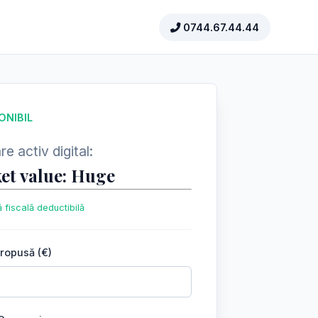
0744.67.44.44
ONIBIL
e activ digital:
et value: Huge
 fiscală deductibilă
propusă (€)