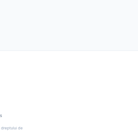
es
l dreptului de