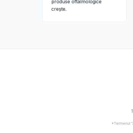
produse oftalmologice
crește.
T
*Termenul "Ac