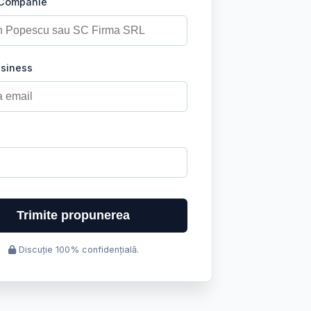
 Companie
usiness
Trimite propunerea
Discuție 100% confidențială.