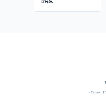
crește.
T
*Termenul "Ac