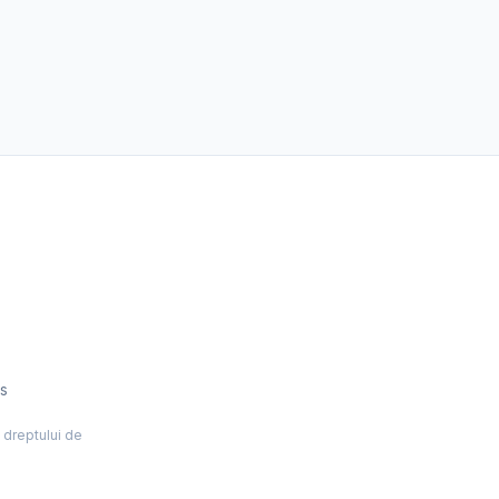
es
l dreptului de