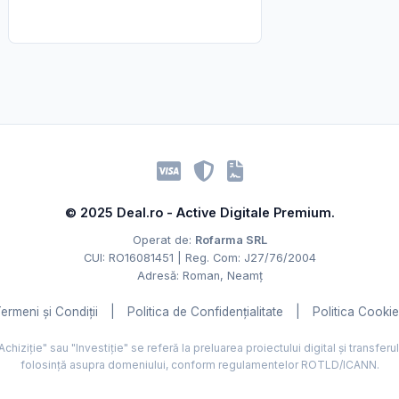
© 2025 Deal.ro - Active Digitale Premium.
Operat de:
Rofarma SRL
CUI: RO16081451 | Reg. Com: J27/76/2004
Adresă: Roman, Neamț
ermeni și Condiții
|
Politica de Confidențialitate
|
Politica Cooki
hiziție" sau "Investiție" se referă la preluarea proiectului digital și transferu
folosință asupra domeniului, conform regulamentelor ROTLD/ICANN.