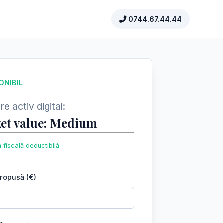
0744.67.44.44
ONIBIL
e activ digital:
et value: Medium
 fiscală deductibilă
propusă (€)