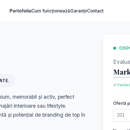
Portofoliu
Cum funcționează
Garanții
Contact
DISP
Evaluar
Mark
ATE.
Factură
um, memorabil și activ, perfect
Ofertă 
ajări interioare sau lifestyle.
antă și potențial de branding de top în