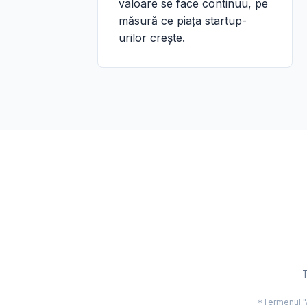
valoare se face continuu, pe
măsură ce piața startup-
urilor crește.
T
*Termenul "Ac