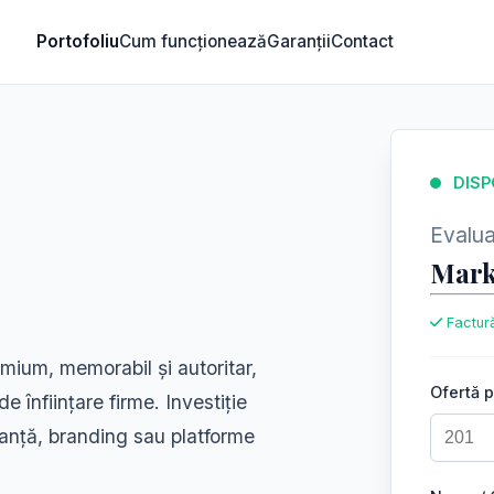
Portofoliu
Cum funcționează
Garanții
Contact
DISP
Evaluar
Mark
Factură
mium, memorabil și autoritar,
Ofertă 
de înființare firme. Investiție
ltanță, branding sau platforme