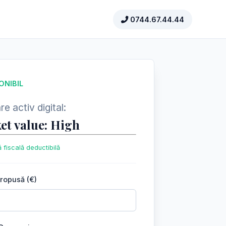
0744.67.44.44
ONIBIL
e activ digital:
et value: High
 fiscală deductibilă
propusă (€)