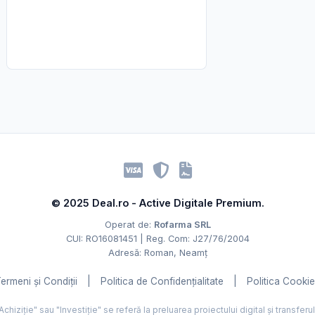
© 2025 Deal.ro - Active Digitale Premium.
Operat de:
Rofarma SRL
CUI: RO16081451 | Reg. Com: J27/76/2004
Adresă: Roman, Neamț
ermeni și Condiții
|
Politica de Confidențialitate
|
Politica Cooki
hiziție" sau "Investiție" se referă la preluarea proiectului digital și transferu