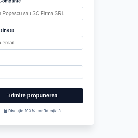
 Companie
usiness
Trimite propunerea
Discuție 100% confidențială.