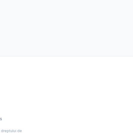
es
l dreptului de