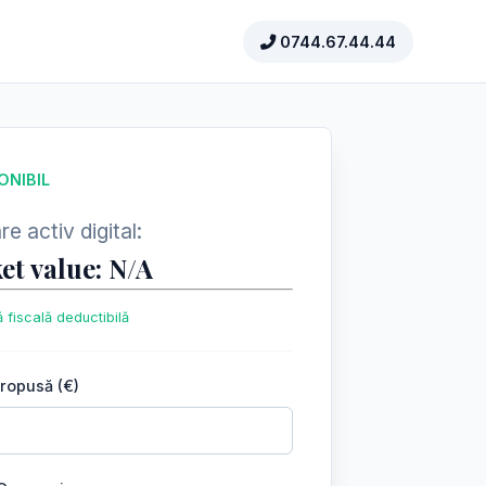
0744.67.44.44
ONIBIL
e activ digital:
et value: N/A
 fiscală deductibilă
propusă (€)