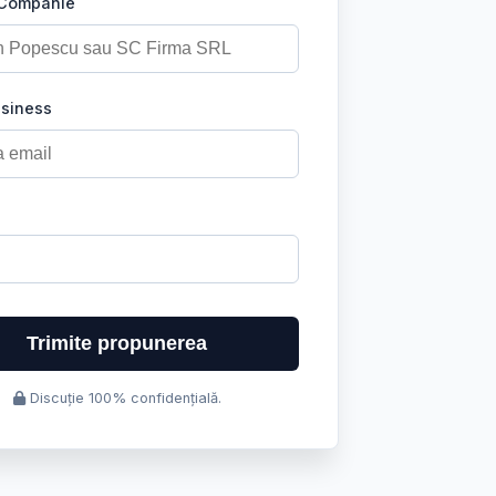
 Companie
usiness
Trimite propunerea
Discuție 100% confidențială.