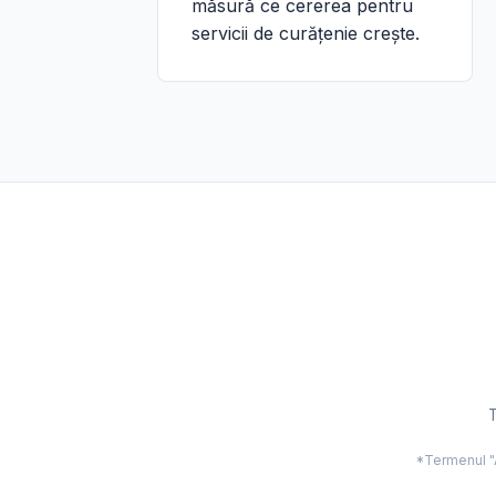
măsură ce cererea pentru
servicii de curățenie crește.
T
*Termenul "Ac