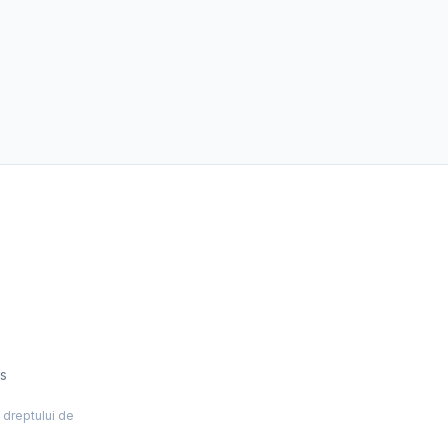
es
l dreptului de