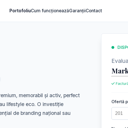
Portofoliu
Cum funcționează
Garanții
Contact
DISP
Evaluar
Mark
Factură
emium, memorabil și activ, perfect
Ofertă 
au lifestyle eco. O investiție
tențial de branding național sau