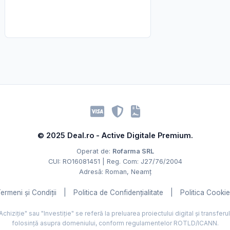
© 2025 Deal.ro - Active Digitale Premium.
Operat de:
Rofarma SRL
CUI: RO16081451 | Reg. Com: J27/76/2004
Adresă: Roman, Neamț
ermeni și Condiții
|
Politica de Confidențialitate
|
Politica Cooki
hiziție" sau "Investiție" se referă la preluarea proiectului digital și transferu
folosință asupra domeniului, conform regulamentelor ROTLD/ICANN.